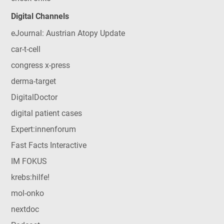
Digital Channels
eJournal: Austrian Atopy Update
car-t-cell
congress x-press
derma-target
DigitalDoctor
digital patient cases
Expert:innenforum
Fast Facts Interactive
IM FOKUS
krebs:hilfe!
mol-onko
nextdoc