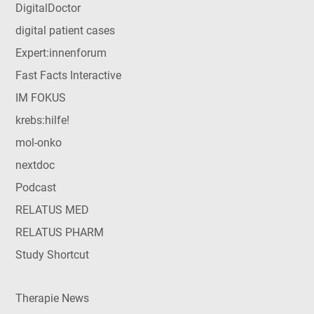
DigitalDoctor
digital patient cases
Expert:innenforum
Fast Facts Interactive
IM FOKUS
krebs:hilfe!
mol-onko
nextdoc
Podcast
RELATUS MED
RELATUS PHARM
Study Shortcut
Therapie News