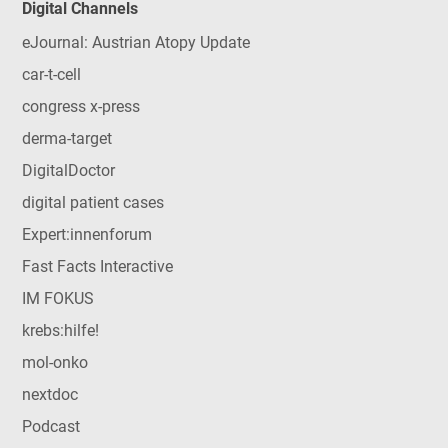
Digital Channels
eJournal: Austrian Atopy Update
car-t-cell
congress x-press
derma-target
DigitalDoctor
digital patient cases
Expert:innenforum
Fast Facts Interactive
IM FOKUS
krebs:hilfe!
mol-onko
nextdoc
Podcast