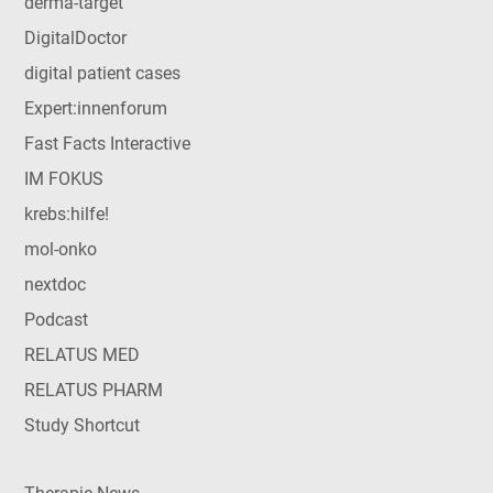
derma-target
DigitalDoctor
digital patient cases
Expert:innenforum
Fast Facts Interactive
IM FOKUS
krebs:hilfe!
mol-onko
nextdoc
Podcast
RELATUS MED
RELATUS PHARM
Study Shortcut