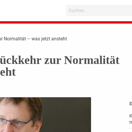
 Normalität – was jetzt ansteht
ckkehr zur Normalität
teht
D
K
m