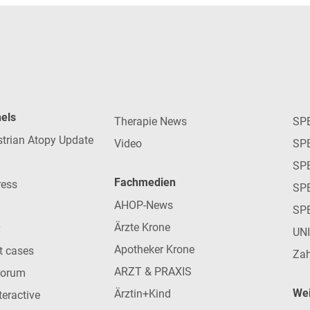
nels
Therapie News
SP
strian Atopy Update
Video
SP
SP
Fachmedien
ress
SPE
AHOP-News
SP
Ärzte Krone
UN
Apotheker Krone
nt cases
Zah
ARZT & PRAXIS
forum
Wei
Ärztin+Kind
teractive