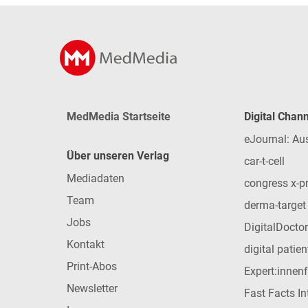
MedMedia Startseite
Digital Chan
eJournal: Au
Über unseren Verlag
car-t-cell
Mediadaten
congress x-p
Team
derma-target
Jobs
DigitalDoctor
Kontakt
digital patie
Print-Abos
Expert:innen
Newsletter
Fast Facts In