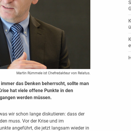
S
G
K
ü
K
e
H
Martin Rümmele ist Chefredakteur von Relatus.
immer das Denken beherrscht, sollte man
rise hat viele offene Punkte in den
ngegangen werden müssen.
was wir schon lange diskutieren: dass der
rden muss. Vor der Krise und im
kte angeführt, die jetzt langsam wieder in