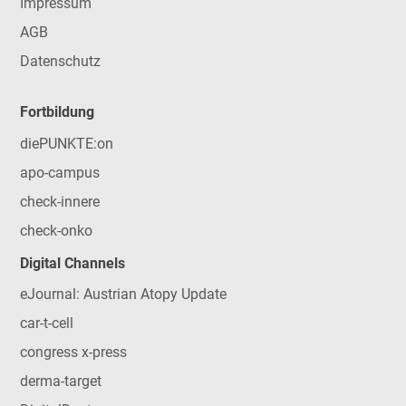
Impressum
AGB
Datenschutz
Fortbildung
diePUNKTE:on
apo-campus
check-innere
check-onko
Digital Channels
eJournal: Austrian Atopy Update
car-t-cell
congress x-press
derma-target