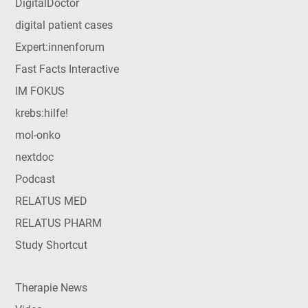
DigitalDoctor
digital patient cases
Expert:innenforum
Fast Facts Interactive
IM FOKUS
krebs:hilfe!
mol-onko
nextdoc
Podcast
RELATUS MED
RELATUS PHARM
Study Shortcut
Therapie News