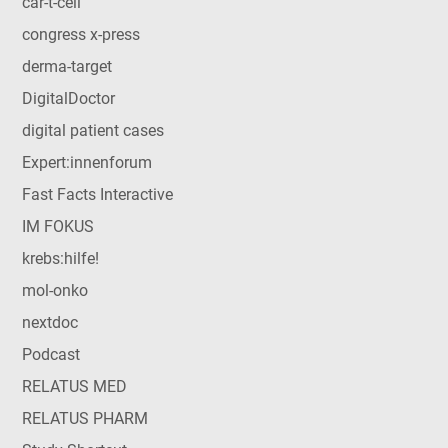
car-t-cell
congress x-press
derma-target
DigitalDoctor
digital patient cases
Expert:innenforum
Fast Facts Interactive
IM FOKUS
krebs:hilfe!
mol-onko
nextdoc
Podcast
RELATUS MED
RELATUS PHARM