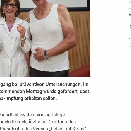
F
A
K
4
L
kgang bei präventiven Untersuchungen. Im
 kommenden Montag wurde gefordert, dass
na-Impfung erhalten sollen.
sundheitssystem vor vielfältige
riela Kornek, Ärztliche Direktorin des
Präsidentin des Vereins „Leben mit Krebs“.