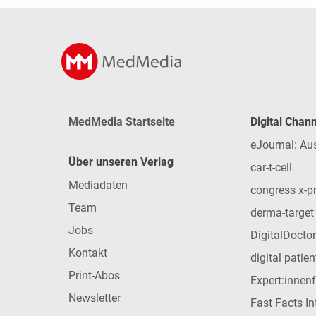
MedMedia Startseite
Digital Chan
eJournal: Au
Über unseren Verlag
car-t-cell
Mediadaten
congress x-p
Team
derma-target
Jobs
DigitalDoctor
Kontakt
digital patie
Print-Abos
Expert:innen
Newsletter
Fast Facts In