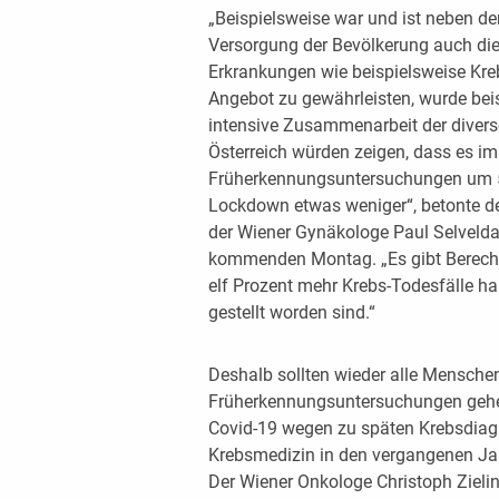
„Beispielsweise war und ist neben d
Versorgung der Bevölkerung auch di
Erkrankungen wie beispielsweise Kr
Angebot zu gewährleisten, wurde beis
intensive Zusammenarbeit der divers
Österreich würden zeigen, dass es i
Früherkennungsuntersuchungen um 50
Lockdown etwas weniger“, betonte der
der Wiener Gynäkologe Paul Selveld
kommenden Montag. „Es gibt Berechn
elf Prozent mehr Krebs-Todesfälle ha
gestellt worden sind.“
Deshalb sollten wieder alle Mensche
Früherkennungsuntersuchungen gehen
Covid-19 wegen zu späten Krebsdiagn
Krebsmedizin in den vergangenen Ja
Der Wiener Onkologe Christoph Zielins