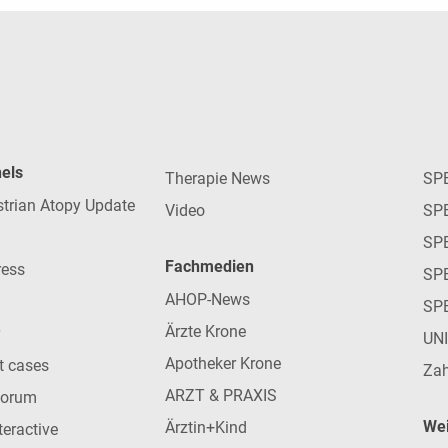
nels
Therapie News
SP
strian Atopy Update
Video
SP
SP
Fachmedien
ress
SPE
AHOP-News
SP
Ärzte Krone
UN
Apotheker Krone
nt cases
Zah
ARZT & PRAXIS
forum
Wei
Ärztin+Kind
teractive