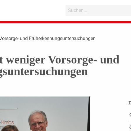
er Vorsorge- und Früherkennungsuntersuchungen
et weniger Vorsorge- und
suntersuchungen
D
K
K