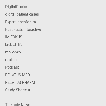
DigitalDoctor
digital patient cases
Expert:innenforum
Fast Facts Interactive
IM FOKUS
krebs:hilfe!
mol-onko
nextdoc
Podcast
RELATUS MED
RELATUS PHARM
Study Shortcut
Therapie News