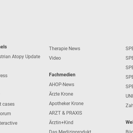
nels
Therapie News
SP
strian Atopy Update
Video
SP
SP
Fachmedien
ress
SPE
AHOP-News
SP
Ärzte Krone
UN
Apotheker Krone
nt cases
Zah
ARZT & PRAXIS
forum
Wei
Ärztin+Kind
teractive
Das Medizinprodukt
Büc