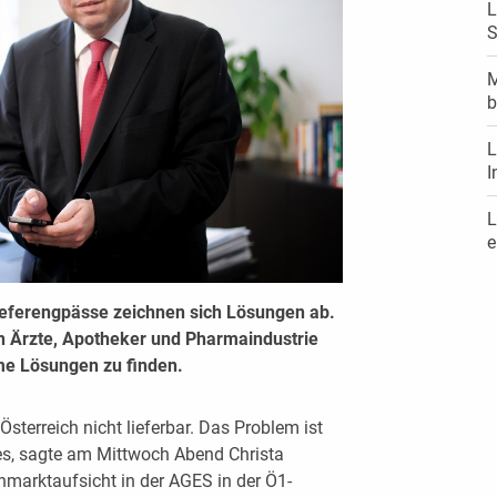
L
S
M
b
L
I
L
e
ieferengpässe zeichnen sich Lösungen ab.
ch Ärzte, Apotheker und Pharmaindustrie
e Lösungen zu finden.
Österreich nicht lieferbar. Das Problem ist
les, sagte am Mittwoch Abend Christa
nmarktaufsicht in der AGES in der Ö1-