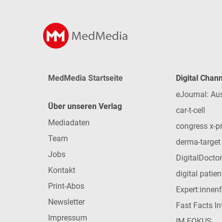
MedMedia Startseite
Digital Chan
eJournal: Au
Über unseren Verlag
car-t-cell
Mediadaten
congress x-p
Team
derma-target
Jobs
DigitalDoctor
Kontakt
digital patie
Print-Abos
Expert:innen
Newsletter
Fast Facts In
Impressum
IM FOKUS