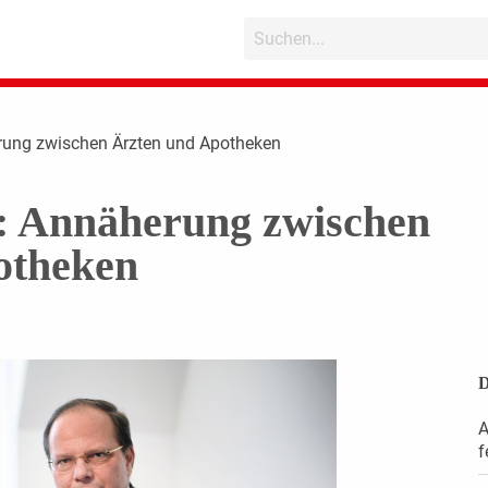
rung zwischen Ärzten und Apotheken
e: Annäherung zwischen
otheken
D
A
f