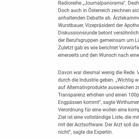
Radioreihe „Journalpanorama“. Desha
Doch auch in Österreich zeichnen si
anhaltenden Debatte ab. Ärztekamme
Wurstbauer, Vizepräsident der Apoth
Diskussionsrunde betont versöhnlich 
der Berufsgruppen gemeinsam um Lö
Zuletzt gab es wie berichtet Vorwürf
einerseits und den Wunsch nach einer
Davon war diesmal wenig die Rede. V
durch die Industrie geben. „Wichtig 
auf Alternativprodukte ausweichen zu
Transparenz erhöhen und einen 100pr
Engpässen kommt“, sagte Wirthumer-
Verordnung für eine wollen eine komp
Ziel ist eine vollständige Liste, die 
mit der Arztsoftware. Der Arzt soll d
nicht“, sagte die Expertin.