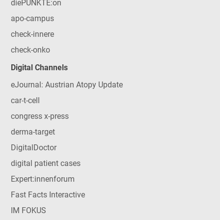
diePUNKTE:on
apo-campus
check-innere
check-onko
Digital Channels
eJournal: Austrian Atopy Update
car-t-cell
congress x-press
derma-target
DigitalDoctor
digital patient cases
Expert:innenforum
Fast Facts Interactive
IM FOKUS