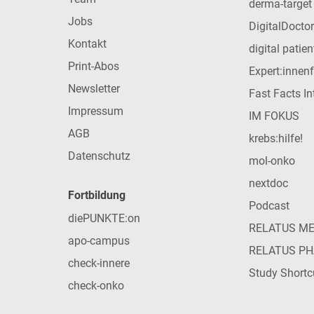
derma-target
Jobs
DigitalDoctor
Kontakt
digital patie
Print-Abos
Expert:innen
Newsletter
Fast Facts In
Impressum
IM FOKUS
AGB
krebs:hilfe!
Datenschutz
mol-onko
nextdoc
Fortbildung
Podcast
diePUNKTE:on
RELATUS M
apo-campus
RELATUS P
check-innere
Study Shortc
check-onko