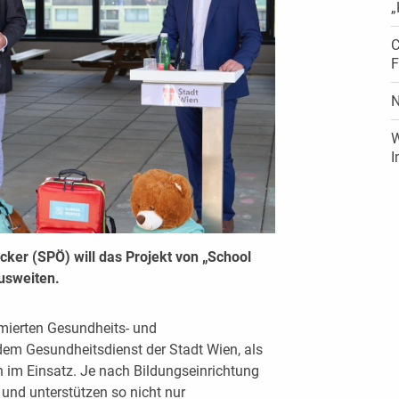
„
C
F
N
W
I
ker (SPÖ) will das Projekt von „School
usweiten.
omierten Gesundheits- und
dem Gesundheitsdienst der Stadt Wien, als
n im Einsatz. Je nach Bildungseinrichtung
 und unterstützen so nicht nur