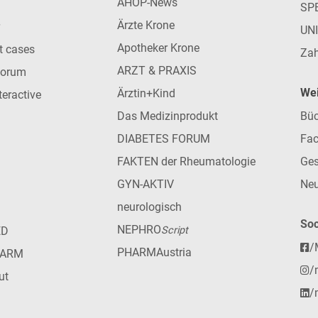
AHOP-News
SP
Ärzte Krone
UN
Apotheker Krone
nt cases
Zah
ARZT & PRAXIS
forum
Wei
Ärztin+Kind
teractive
Das Medizinprodukt
Büc
DIABETES FORUM
Fac
FAKTEN der Rheumatologie
Ges
GYN-AKTIV
Neu
neurologisch
Soc
NEPHRO
ED
Script
/
PHARMAustria
HARM
/
ut
/