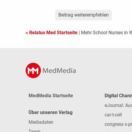
Beitrag weiterempfehlen
« Relatus Med Startseite
| Mehr School Nurses in 
MedMedia Startseite
Digital Chan
eJournal: Au
Über unseren Verlag
car-t-cell
Mediadaten
congress x-p
Team