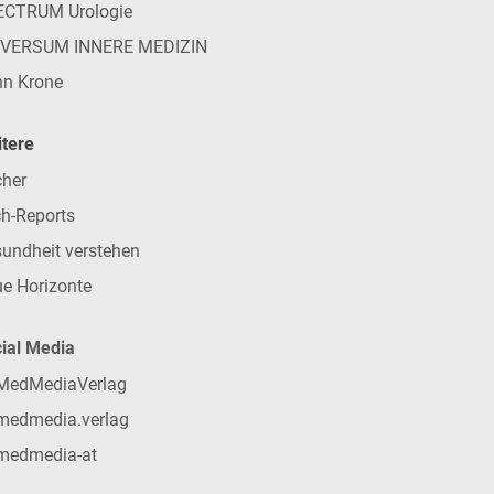
ECTRUM Urologie
IVERSUM INNERE MEDIZIN
n Krone
tere
her
h-Reports
undheit verstehen
e Horizonte
ial Media
MedMediaVerlag
medmedia.verlag
medmedia-at