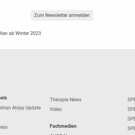
Zum Newsletter anmelden
Wien ab Winter 2023
nels
Therapie News
SP
strian Atopy Update
Video
SP
SP
Fachmedien
ress
SPE