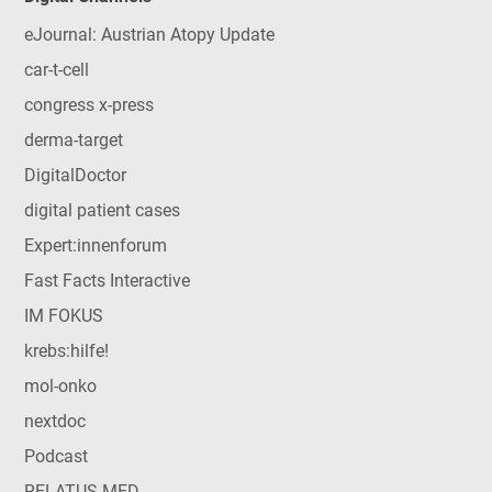
eJournal: Austrian Atopy Update
car-t-cell
congress x-press
derma-target
DigitalDoctor
digital patient cases
Expert:innenforum
Fast Facts Interactive
IM FOKUS
krebs:hilfe!
mol-onko
nextdoc
Podcast
RELATUS MED