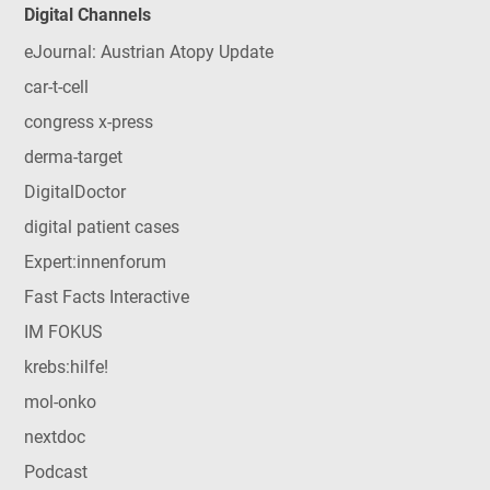
Digital Channels
eJournal: Austrian Atopy Update
car-t-cell
congress x-press
derma-target
DigitalDoctor
digital patient cases
Expert:innenforum
Fast Facts Interactive
IM FOKUS
krebs:hilfe!
mol-onko
nextdoc
Podcast