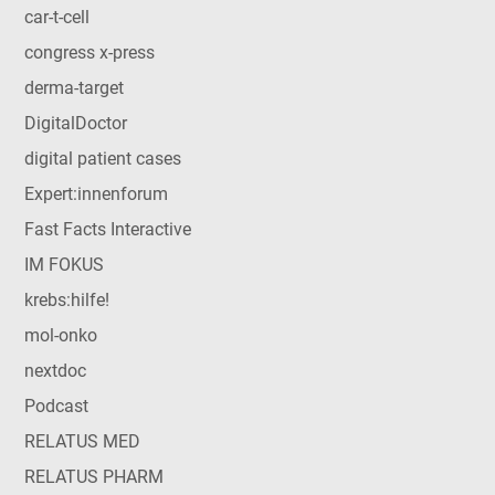
car-t-cell
congress x-press
derma-target
DigitalDoctor
digital patient cases
Expert:innenforum
Fast Facts Interactive
IM FOKUS
krebs:hilfe!
mol-onko
nextdoc
Podcast
RELATUS MED
RELATUS PHARM