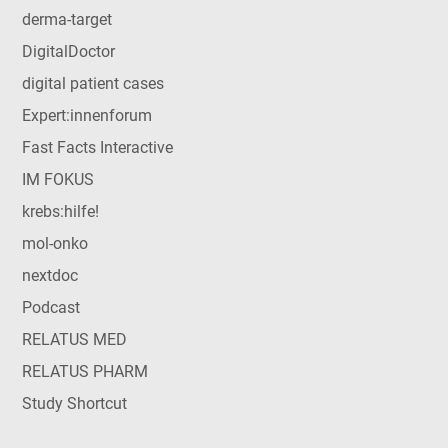
derma-target
DigitalDoctor
digital patient cases
Expert:innenforum
Fast Facts Interactive
IM FOKUS
krebs:hilfe!
mol-onko
nextdoc
Podcast
RELATUS MED
RELATUS PHARM
Study Shortcut