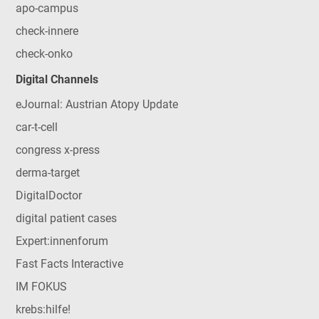
apo-campus
check-innere
check-onko
Digital Channels
eJournal: Austrian Atopy Update
car-t-cell
congress x-press
derma-target
DigitalDoctor
digital patient cases
Expert:innenforum
Fast Facts Interactive
IM FOKUS
krebs:hilfe!