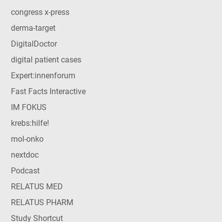
congress x-press
derma-target
DigitalDoctor
digital patient cases
Expert:innenforum
Fast Facts Interactive
IM FOKUS
krebs:hilfe!
mol-onko
nextdoc
Podcast
RELATUS MED
RELATUS PHARM
Study Shortcut