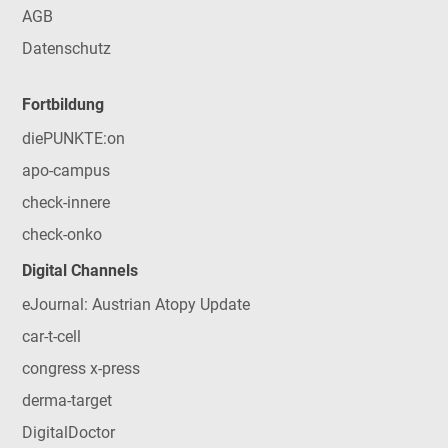
AGB
Datenschutz
Fortbildung
diePUNKTE:on
apo-campus
check-innere
check-onko
Digital Channels
eJournal: Austrian Atopy Update
car-t-cell
congress x-press
derma-target
DigitalDoctor