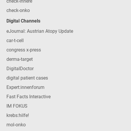
check-innere
check-onko
Digital Channels
eJournal: Austrian Atopy Update
car-t-cell
congress x-press
derma-target
DigitalDoctor
digital patient cases
Expert:innenforum
Fast Facts Interactive
IM FOKUS
krebs:hilfe!
mol-onko