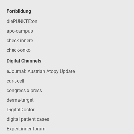
Fortbildung
diePUNKTE:on
apo-campus
check-innere
check-onko
Digital Channels
eJournal: Austrian Atopy Update
car-t-cell
congress x-press
derma-target
DigitalDoctor
digital patient cases
Expert:innenforum