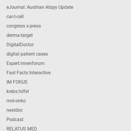
eJournal: Austrian Atopy Update
car-t-cell
congress x-press
derma-target
DigitalDoctor
digital patient cases
Expert:innenforum
Fast Facts Interactive
IM FOKUS
krebs:hilfe!
mol-onko
nextdoc
Podcast
RELATUS MED