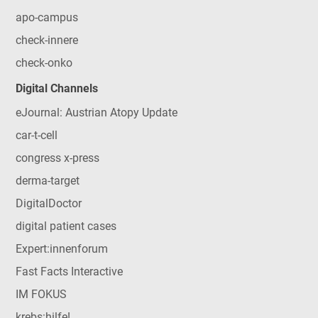
apo-campus
check-innere
check-onko
Digital Channels
eJournal: Austrian Atopy Update
car-t-cell
congress x-press
derma-target
DigitalDoctor
digital patient cases
Expert:innenforum
Fast Facts Interactive
IM FOKUS
krebs:hilfe!