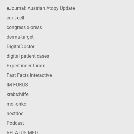
eJournal: Austrian Atopy Update
car-t-cell
congress x-press
derma-target
DigitalDoctor
digital patient cases
Expert:innenforum
Fast Facts Interactive
IM FOKUS
krebs:hilfe!
mol-onko
nextdoc
Podcast
RELATUS MED