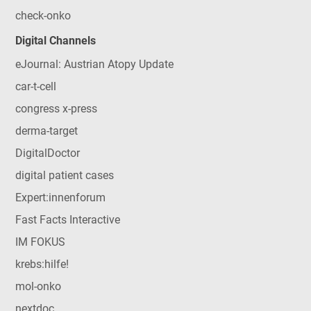
check-onko
Digital Channels
eJournal: Austrian Atopy Update
car-t-cell
congress x-press
derma-target
DigitalDoctor
digital patient cases
Expert:innenforum
Fast Facts Interactive
IM FOKUS
krebs:hilfe!
mol-onko
nextdoc