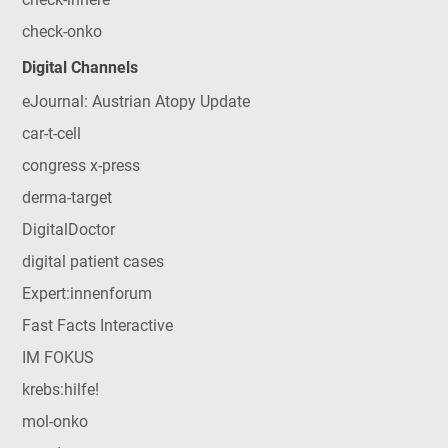
check-onko
Digital Channels
eJournal: Austrian Atopy Update
car-t-cell
congress x-press
derma-target
DigitalDoctor
digital patient cases
Expert:innenforum
Fast Facts Interactive
IM FOKUS
krebs:hilfe!
mol-onko