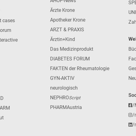
AHOP-News
SP
Ärzte Krone
UN
Apotheker Krone
nt cases
Zah
ARZT & PRAXIS
forum
Wei
Ärztin+Kind
teractive
Das Medizinprodukt
Büc
DIABETES FORUM
Fac
FAKTEN der Rheumatologie
Ges
GYN-AKTIV
Neu
neurologisch
Soc
NEPHRO
ED
Script
/
PHARMAustria
HARM
/
ut
/