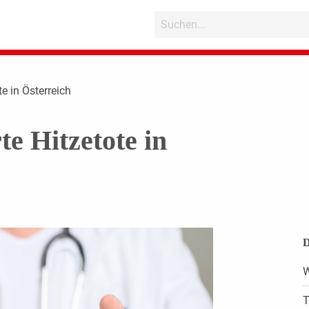
te in Österreich
e Hitzetote in
D
W
T