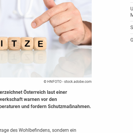
U
M
S
G
© HNFOTO - stock.adobe.com
erzeichnet Österreich laut einer
erkschaft warnen vor den
mperaturen und fordern Schutzmaßnahmen.
 Frage des Wohlbefindens, sondern ein