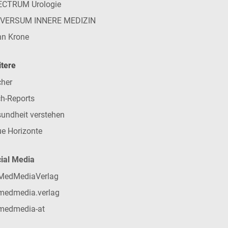
ECTRUM Urologie
IVERSUM INNERE MEDIZIN
n Krone
tere
her
h-Reports
undheit verstehen
e Horizonte
ial Media
MedMediaVerlag
medmedia.verlag
medmedia-at