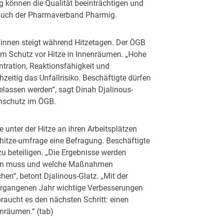
g können die Qualität beeinträchtigen und
 auch der Pharmaverband Pharmig.
:innen steigt während Hitzetagen. Der ÖGB
m Schutz vor Hitze in Innenräumen. „Hohe
tration, Reaktionsfähigkeit und
zeitig das Unfallrisiko. Beschäftigte dürfen
gelassen werden“, sagt Dinah Djalinous-
enschutz im ÖGB.
 unter der Hitze an ihren Arbeitsplätzen
t/hitze-umfrage eine Befragung. Beschäftigte
zu beteiligen. „Die Ergebnisse werden
rden muss und welche Maßnahmen
en“, betont Djalinous-Glatz. „Mit der
rgangenen Jahr wichtige Verbesserungen
 braucht es den nächsten Schritt: einen
enräumen.“ (tab)