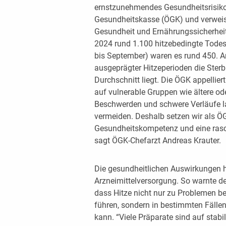
ernstzunehmendes Gesundheitsrisiko,
Gesundheitskasse (ÖGK) und verweis
Gesundheit und Ernährungssicherhe
2024 rund 1.100 hitzebedingte Todes
bis September) waren es rund 450. 
ausgeprägter Hitzeperioden die Sterb
Durchschnitt liegt. Die ÖGK appellie
auf vulnerable Gruppen wie ältere od
Beschwerden und schwere Verläufe la
vermeiden. Deshalb setzen wir als Ö
Gesundheitskompetenz und eine rasc
sagt ÖGK-Chefarzt Andreas Krauter.
Die gesundheitlichen Auswirkungen h
Arzneimittelversorgung. So warnte de
dass Hitze nicht nur zu Problemen b
führen, sondern in bestimmten Fälle
kann. “Viele Präparate sind auf st