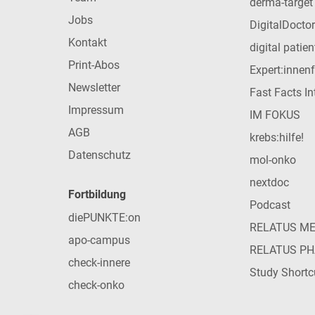
derma-target
Jobs
DigitalDoctor
Kontakt
digital patie
Print-Abos
Expert:innen
Newsletter
Fast Facts In
Impressum
IM FOKUS
AGB
krebs:hilfe!
Datenschutz
mol-onko
nextdoc
Fortbildung
Podcast
diePUNKTE:on
RELATUS M
apo-campus
RELATUS P
check-innere
Study Shortc
check-onko