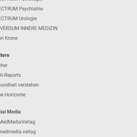
CTRUM Psychiatrie
ECTRUM Urologie
IVERSUM INNERE MEDIZIN
n Krone
tere
her
h-Reports
undheit verstehen
e Horizonte
ial Media
MedMediaVerlag
medmedia.verlag