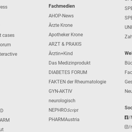
Fachmedien
ress
SPE
AHOP-News
SP
Ärzte Krone
UN
Apotheker Krone
nt cases
Zah
ARZT & PRAXIS
forum
Wei
Ärztin+Kind
teractive
Das Medizinprodukt
Büc
DIABETES FORUM
Fac
FAKTEN der Rheumatologie
Ges
GYN-AKTIV
Neu
neurologisch
Soc
NEPHRO
ED
Script
/
PHARMAustria
HARM
/
ut