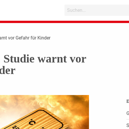
arnt vor Gefahr für Kinder
: Studie warnt vor
der
D
G
S