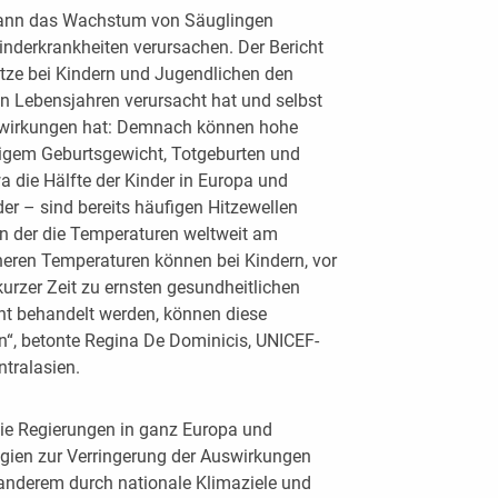
 kann das Wachstum von Säuglingen
inderkrankheiten verursachen. Der Bericht
itze bei Kindern und Jugendlichen den
n Lebensjahren verursacht hat und selbst
swirkungen hat: Demnach können hohe
rigem Geburtsgewicht, Totgeburten und
 die Hälfte der Kinder in Europa und
er – sind bereits häufigen Hitzewellen
 in der die Temperaturen weltweit am
heren Temperaturen können bei Kindern, vor
kurzer Zeit zu ernsten gesundheitlichen
ht behandelt werden, können diese
n“, betonte Regina De Dominicis, UNICEF-
ntralasien.
ie Regierungen in ganz Europa und
tegien zur Verringerung der Auswirkungen
r anderem durch nationale Klimaziele und