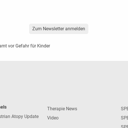
Zum Newsletter anmelden
arnt vor Gefahr für Kinder
nels
Therapie News
SP
strian Atopy Update
Video
SP
SP