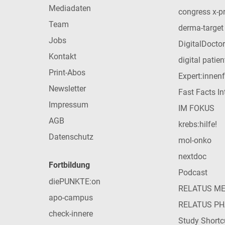
Mediadaten
congress x-p
Team
derma-target
Jobs
DigitalDoctor
Kontakt
digital patie
Print-Abos
Expert:innen
Newsletter
Fast Facts In
Impressum
IM FOKUS
AGB
krebs:hilfe!
Datenschutz
mol-onko
nextdoc
Fortbildung
Podcast
diePUNKTE:on
RELATUS M
apo-campus
RELATUS P
check-innere
Study Shortc