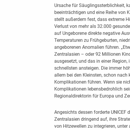
Ursache für Säuglingssterblichkeit,
beeinträchtigen und eine Reihe von K
stellt außerdem fest, dass extreme H
Verlust von mehr als 32.000 gesunde
auf Ungeborene direkte negative Au
Temperaturen zu Frühgeburten, nied
angeborenen Anomalien führen. „Etwa
Zentralasien – oder 92 Millionen Kind
ausgesetzt, und das in einer Region,
schnellsten ansteigen. Die immer hö
allem bei den Kleinsten, schon nach 
Komplikationen führen. Wenn sie nic
Komplikationen lebensbedrohlich sei
Regionaldirektorin für Europa und Ze
Angesichts dessen forderte UNICEF d
Zentralasien dringend auf, ihre Stra
von Hitzewellen zu integrieren, unte