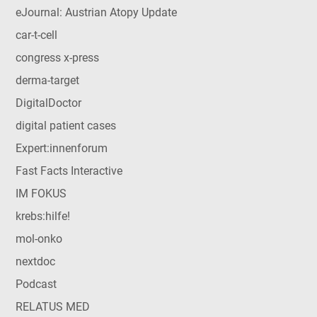
eJournal: Austrian Atopy Update
car-t-cell
congress x-press
derma-target
DigitalDoctor
digital patient cases
Expert:innenforum
Fast Facts Interactive
IM FOKUS
krebs:hilfe!
mol-onko
nextdoc
Podcast
RELATUS MED