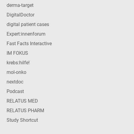
derma-target
DigitalDoctor
digital patient cases
Expert:innenforum
Fast Facts Interactive
IM FOKUS
krebs:hilfe!
mol-onko
nextdoc
Podcast
RELATUS MED
RELATUS PHARM
Study Shortcut