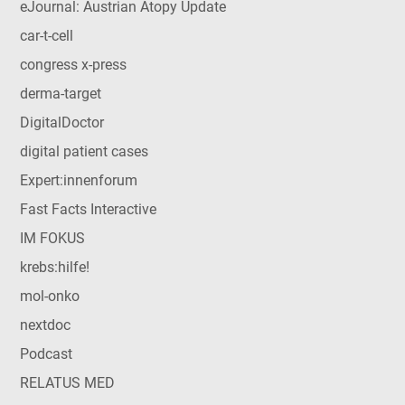
eJournal: Austrian Atopy Update
car-t-cell
congress x-press
derma-target
DigitalDoctor
digital patient cases
Expert:innenforum
Fast Facts Interactive
IM FOKUS
krebs:hilfe!
mol-onko
nextdoc
Podcast
RELATUS MED