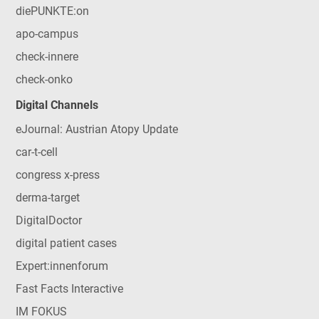
diePUNKTE:on
apo-campus
check-innere
check-onko
Digital Channels
eJournal: Austrian Atopy Update
car-t-cell
congress x-press
derma-target
DigitalDoctor
digital patient cases
Expert:innenforum
Fast Facts Interactive
IM FOKUS