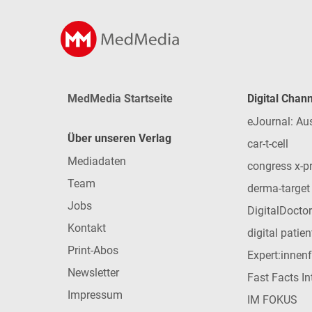
MedMedia Startseite
Digital Chan
eJournal: Au
Über unseren Verlag
car-t-cell
Mediadaten
congress x-p
Team
derma-target
Jobs
DigitalDoctor
Kontakt
digital patie
Print-Abos
Expert:innen
Newsletter
Fast Facts In
Impressum
IM FOKUS