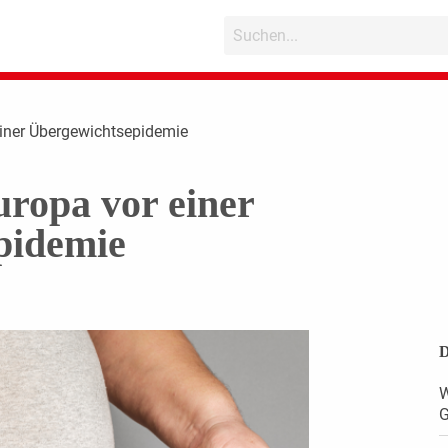
iner Übergewichtsepidemie
opa vor einer
pidemie
D
W
G