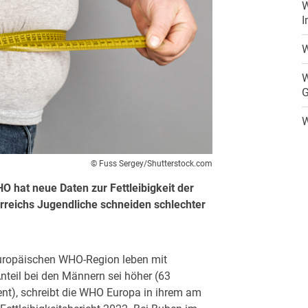
W
I
W
W
G
W
© Fuss Sergey/Shutterstock.com
 hat neue Daten zur Fettleibigkeit der
rreichs Jugendliche schneiden schlechter
europäischen WHO-Region leben mit
Anteil bei den Männern sei höher (63
ent), schreibt die WHO Europa in ihrem am