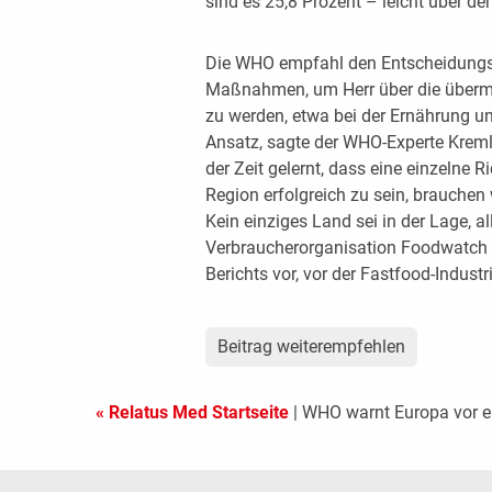
sind es 25,8 Prozent – leicht über d
Die WHO empfahl den Entscheidungs
Maßnahmen, um Herr über die übermä
zu werden, etwa bei der Ernährung u
Ansatz, sagte der WHO-Experte Krem
der Zeit gelernt, dass eine einzelne R
Region erfolgreich zu sein, brauch
Kein einziges Land sei in der Lage, al
Verbraucherorganisation Foodwatch w
Berichts vor, vor der Fastfood-Indust
Beitrag weiterempfehlen
« Relatus Med Startseite
| WHO warnt Europa vor e