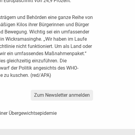
em Europaschnitt von 24,9 Prozent.
trägern und Behörden eine ganze Reihe von
ßigen Kilos ihrer Bürgerinnen und Bürger
nd Bewegung. Wichtig sei ein umfassender
lin Wickramasinghe. „Wir haben im Laufe
ichtlinie nicht funktioniert. Um als Land oder
en wir ein umfassendes Maßnahmenpaket.“
les gleichzeitig einzuführen. Die
arf der Politik angesichts des WHO-
rie zu kuschen. (red/APA)
Zum Newsletter anmelden
iner Übergewichtsepidemie