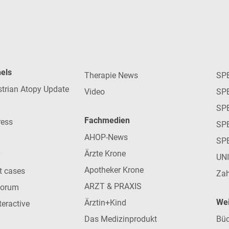
nels
Therapie News
SP
strian Atopy Update
Video
SP
SP
Fachmedien
ress
SPE
AHOP-News
SP
Ärzte Krone
UN
Apotheker Krone
nt cases
Zah
ARZT & PRAXIS
forum
Wei
Ärztin+Kind
teractive
Das Medizinprodukt
Büc