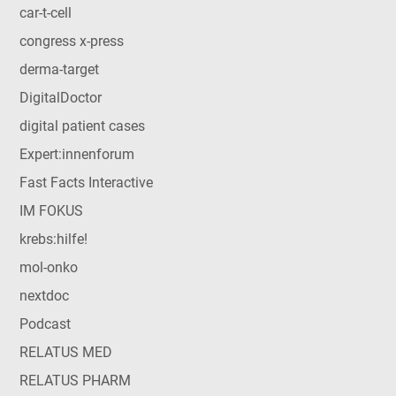
car-t-cell
congress x-press
derma-target
DigitalDoctor
digital patient cases
Expert:innenforum
Fast Facts Interactive
IM FOKUS
krebs:hilfe!
mol-onko
nextdoc
Podcast
RELATUS MED
RELATUS PHARM