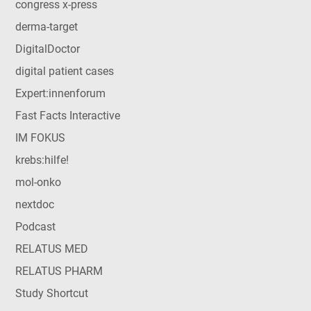
congress x-press
derma-target
DigitalDoctor
digital patient cases
Expert:innenforum
Fast Facts Interactive
IM FOKUS
krebs:hilfe!
mol-onko
nextdoc
Podcast
RELATUS MED
RELATUS PHARM
Study Shortcut