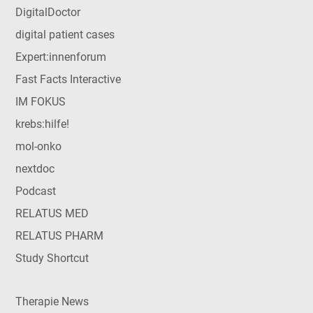
DigitalDoctor
digital patient cases
Expert:innenforum
Fast Facts Interactive
IM FOKUS
krebs:hilfe!
mol-onko
nextdoc
Podcast
RELATUS MED
RELATUS PHARM
Study Shortcut
Therapie News