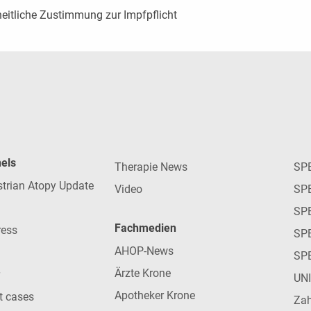
eitliche Zustimmung zur Impfpflicht
nels
Therapie News
SP
strian Atopy Update
Video
SP
SP
Fachmedien
ress
SPE
AHOP-News
SP
Ärzte Krone
UN
Apotheker Krone
nt cases
Zah