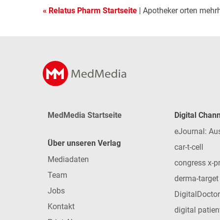
« Relatus Pharm Startseite
| Apotheker orten mehrh
MedMedia Startseite
Digital Chan
eJournal: Au
Über unseren Verlag
car-t-cell
Mediadaten
congress x-p
Team
derma-target
Jobs
DigitalDoctor
Kontakt
digital patie