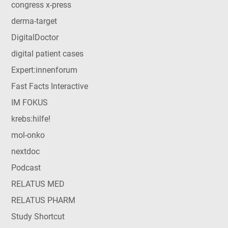
congress x-press
derma-target
DigitalDoctor
digital patient cases
Expert:innenforum
Fast Facts Interactive
IM FOKUS
krebs:hilfe!
mol-onko
nextdoc
Podcast
RELATUS MED
RELATUS PHARM
Study Shortcut