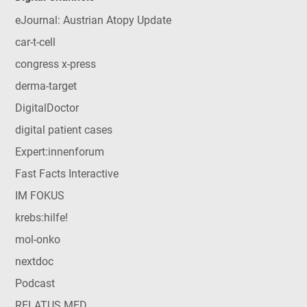
eJournal: Austrian Atopy Update
car-t-cell
congress x-press
derma-target
DigitalDoctor
digital patient cases
Expert:innenforum
Fast Facts Interactive
IM FOKUS
krebs:hilfe!
mol-onko
nextdoc
Podcast
RELATUS MED