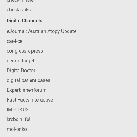
check-onko
Digital Channels
eJournal: Austrian Atopy Update
car-t-cell
congress x-press
derma-target
DigitalDoctor
digital patient cases
Expert:innenforum
Fast Facts Interactive
IM FOKUS
krebs:hilfe!
mol-onko