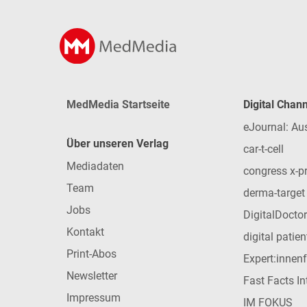
MedMedia Startseite
Digital Chan
eJournal: Au
Über unseren Verlag
car-t-cell
Mediadaten
congress x-p
Team
derma-target
Jobs
DigitalDoctor
Kontakt
digital patie
Print-Abos
Expert:innen
Newsletter
Fast Facts In
Impressum
IM FOKUS