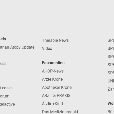
nels
Therapie News
SP
strian Atopy Update
Video
SP
SP
Fachmedien
ress
SPE
AHOP-News
SP
Ärzte Krone
UN
Apotheker Krone
nt cases
Zah
ARZT & PRAXIS
forum
Wei
Ärztin+Kind
teractive
Das Medizinprodukt
Büc