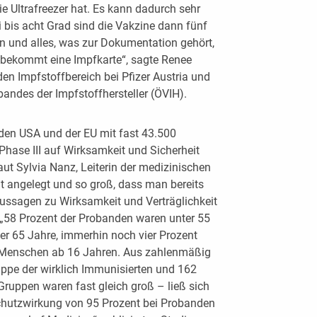
e Ultrafreezer hat. Es kann dadurch sehr
 bis acht Grad sind die Vakzine dann fünf
en und alles, was zur Dokumentation gehört,
e bekommt eine Impfkarte“, sagte Renee
den Impfstoffbereich bei Pfizer Austria und
bandes der Impfstoffhersteller (ÖVIH).
 den USA und der EU mit fast 43.500
hase III auf Wirksamkeit und Sicherheit
ut Sylvia Nanz, Leiterin der medizinischen
eit angelegt und so groß, dass man bereits
Aussagen zu Wirksamkeit und Verträglichkeit
 „58 Prozent der Probanden waren unter 55
ber 65 Jahre, immerhin noch vier Prozent
 Menschen ab 16 Jahren. Aus zahlenmäßig
uppe der wirklich Immunisierten und 162
Gruppen waren fast gleich groß – ließ sich
chutzwirkung von 95 Prozent bei Probanden