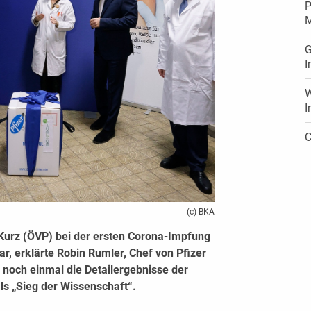
P
M
G
I
W
I
C
(c) BKA
urz (ÖVP) bei der ersten Corona-Impfung
, erklärte Robin Rumler, Chef von Pfizer
 noch einmal die Detailergebnisse der
ls „Sieg der Wissenschaft“.