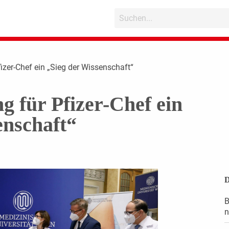
izer-Chef ein „Sieg der Wissenschaft“
 für Pfizer-Chef ein
enschaft“
D
B
n