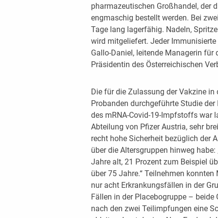
pharmazeutischen Großhandel, der di
engmaschig bestellt werden. Bei zwei
Tage lang lagerfähig. Nadeln, Spritz
wird mitgeliefert. Jeder Immunisiert
Gallo-Daniel, leitende Managerin für 
Präsidentin des Österreichischen Ver
Die für die Zulassung der Vakzine in
Probanden durchgeführte Studie der P
des mRNA-Covid-19-Impfstoffs war la
Abteilung von Pfizer Austria, sehr br
recht hohe Sicherheit bezüglich der 
über die Altersgruppen hinweg habe:
Jahre alt, 21 Prozent zum Beispiel ü
über 75 Jahre.“ Teilnehmen konnten
nur acht Erkrankungsfällen in der Gr
Fällen in der Placebogruppe – beide 
nach den zwei Teilimpfungen eine S