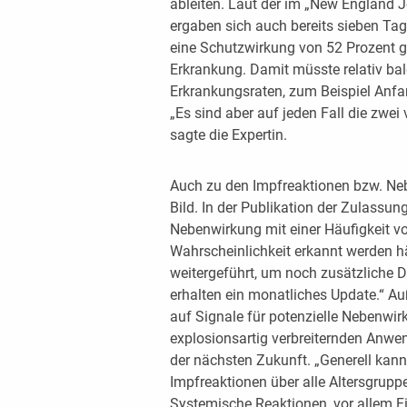
ableiten. Laut der im „New England J
ergaben sich auch bereits sieben Ta
eine Schutzwirkung von 52 Prozent g
Erkrankung. Damit müsste relativ bal
Erkrankungsraten, zum Beispiel Anfang
„Es sind aber auf jeden Fall die zwe
sagte die Expertin.
Auch zu den Impfreaktionen bzw. Neb
Bild. In der Publikation der Zulassun
Nebenwirkung mit einer Häufigkeit vo
Wahrscheinlichkeit erkannt werden h
weitergeführt, um noch zusätzliche 
erhalten ein monatliches Update.“ A
auf Signale für potenzielle Nebenwi
explosionsartig verbreiternden Anwe
der nächsten Zukunft. „Generell kan
Impfreaktionen über alle Altersgruppe
Systemische Reaktionen, vor allem Fi