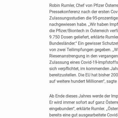
Robin Rumler, Chef von Pfizer Österre
Pressekonferenz nach der ersten Covi
Zulassungsstudien die 95-prozentige
nachgewiesen habe. „Wir haben Impfs
die Pfizer/Biontech in Österreich ver
9.750 Dosen geliefert, erklärte Rumler
Bundesländer.“ Ein gewisser Schutzef
von zwei Teilimpfungen gegeben. „Wir
Riesenanstrengung in den vergangene
Zulassung eines Covid-19-Impfstoffs 
sich verpflichtet, im kommenden Jahr
bereitzustellen. Die EU hat bisher 20
auf weitere hundert Millionen“, sagte
Ab Ende dieses Jahres werde der Impf
Er wird immer sofort auf ganz Österre
eingebunden“, erklärte Rumler. „Öster
bereits eine gut ausgearbeitete Covid