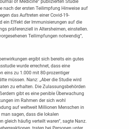
ournal of Medicine“ publizierten Studie
ge nach der ersten Teilimpfung Hinweise auf
egen das Auftreten einer Covid-19-
d ein Effekt der Immunisierungen auf die
s präferenziell in Altersheimen, einstellen.
i vorgesehenen Teilimpfungen notwendig“,
enwirkungen ergibt sich bereits ein gutes
gsstudie wurde errechnet, dass eine
n eins zu 1.000 mit 80-prozentiger
ätte müssen. Nanz: „Aber die Studie wird
Daten zu erhalten. Die Zulassungsbehörden
ußerdem gibt es eine penible Überwachung
rkungen im Rahmen der sich wohl
ndung auf weltweit Millionen Menschen in
n man sagen, dass die lokalen
n gleich häufig verteilt waren“, sagte Nanz.
eberreaktionen, traten bei Personen unter