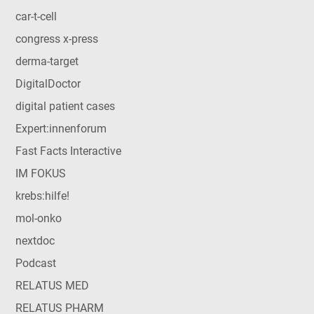
car-t-cell
congress x-press
derma-target
DigitalDoctor
digital patient cases
Expert:innenforum
Fast Facts Interactive
IM FOKUS
krebs:hilfe!
mol-onko
nextdoc
Podcast
RELATUS MED
RELATUS PHARM