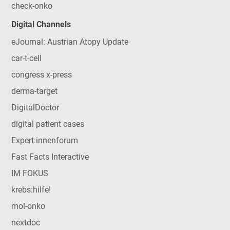
check-onko
Digital Channels
eJournal: Austrian Atopy Update
car-t-cell
congress x-press
derma-target
DigitalDoctor
digital patient cases
Expert:innenforum
Fast Facts Interactive
IM FOKUS
krebs:hilfe!
mol-onko
nextdoc