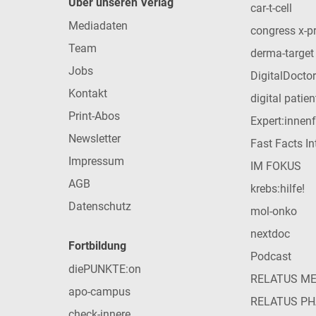
Über unseren Verlag
car-t-cell
Mediadaten
congress x-p
Team
derma-target
Jobs
DigitalDoctor
Kontakt
digital patie
Print-Abos
Expert:innen
Newsletter
Fast Facts In
Impressum
IM FOKUS
AGB
krebs:hilfe!
Datenschutz
mol-onko
nextdoc
Fortbildung
Podcast
diePUNKTE:on
RELATUS M
apo-campus
RELATUS P
check-innere