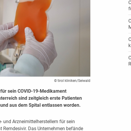
C
f
C
M
C
k
C
R
© tirol kliniken/Seiwald
 für sein COVID-19-Medikament
terreich sind zeitgleich erste Patienten
und aus dem Spital entlassen worden.
 und Arzneimittelherstellern für sein
t Remdesivir. Das Unternehmen befände