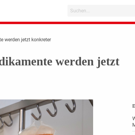
 werden jetzt konkreter
kamente werden jetzt
D
W
M