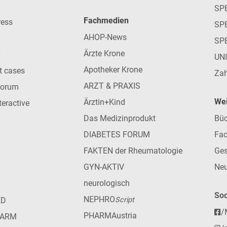
SP
Fachmedien
ress
SPE
AHOP-News
SP
Ärzte Krone
UN
Apotheker Krone
nt cases
Zah
ARZT & PRAXIS
forum
Wei
Ärztin+Kind
teractive
Das Medizinprodukt
Büc
DIABETES FORUM
Fac
FAKTEN der Rheumatologie
Ges
GYN-AKTIV
Neu
neurologisch
Soc
NEPHRO
ED
Script
/
PHARMAustria
HARM