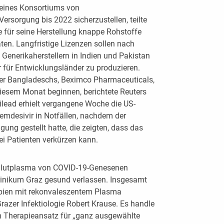
 eines Konsortiums von
ersorgung bis 2022 sicherzustellen, teilte
 für seine Herstellung knappe Rohstoffe
äten. Langfristige Lizenzen sollen nach
enerikaherstellern in Indien und Pakistan
für Entwicklungsländer zu produzieren.
ller Bangladeschs, Beximco Pharmaceuticals,
diesem Monat beginnen, berichtete Reuters
ilead erhielt vergangene Woche die US-
mdesivir in Notfällen, nachdem der
gung gestellt hatte, die zeigten, dass das
i Patienten verkürzen kann.
t Blutplasma von COVID-19-Genesenen
linikum Graz gesund verlassen. Insgesamt
rapien mit rekonvaleszentem Plasma
razer Infektiologie Robert Krause. Es handle
en Therapieansatz für „ganz ausgewählte