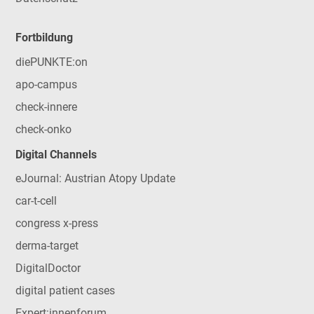
Fortbildung
diePUNKTE:on
apo-campus
check-innere
check-onko
Digital Channels
eJournal: Austrian Atopy Update
car-t-cell
congress x-press
derma-target
DigitalDoctor
digital patient cases
Expert:innenforum