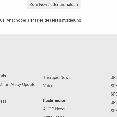
Zum Newsletter anmelden
us: Anschober sieht riesige Herausforderung
nels
Therapie News
SP
strian Atopy Update
Video
SP
SP
Fachmedien
ress
SPE
AHOP-News
SP