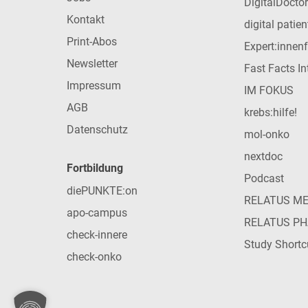
DigitalDoctor
Kontakt
digital patie
Print-Abos
Expert:innen
Newsletter
Fast Facts In
Impressum
IM FOKUS
AGB
krebs:hilfe!
Datenschutz
mol-onko
nextdoc
Fortbildung
Podcast
diePUNKTE:on
RELATUS M
apo-campus
RELATUS P
check-innere
Study Shortc
check-onko