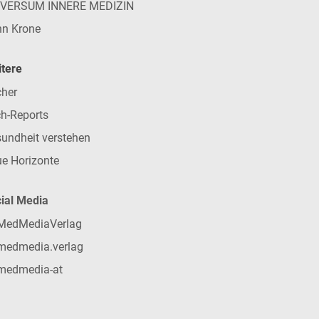
IVERSUM INNERE MEDIZIN
n Krone
tere
her
h-Reports
undheit verstehen
e Horizonte
ial Media
MedMediaVerlag
medmedia.verlag
medmedia-at