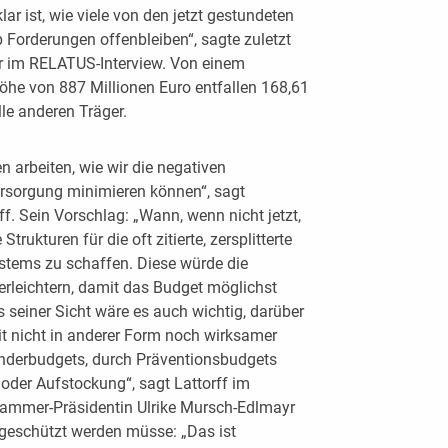
lar ist, wie viele von den jetzt gestundeten
 Forderungen offenbleiben“, sagte zuletzt
r im RELATUS-Interview. Von einem
he von 887 Millionen Euro entfallen 168,61
lle anderen Träger.
rbeiten, wie wir die negativen
rsorgung minimieren können“, sagt
f. Sein Vorschlag: „Wann, wenn nicht jetzt,
trukturen für die oft zitierte, zersplitterte
stems zu schaffen. Diese würde die
rleichtern, damit das Budget möglichst
s seiner Sicht wäre es auch wichtig, darüber
t nicht in anderer Form noch wirksamer
onderbudgets, durch Präventionsbudgets
 oder Aufstockung“, sagt Lattorff im
ammer-Präsidentin Ulrike Mursch-Edlmayr
geschützt werden müsse: „Das ist