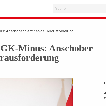
us: Anschober sieht riesige Herausforderung
ÖGK-Minus: Anschober
Herausforderung
D
A
W