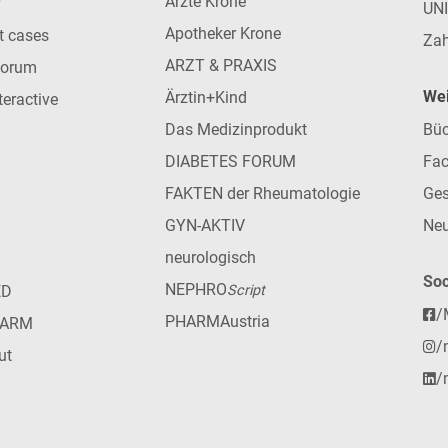
Ärzte Krone
UN
Apotheker Krone
nt cases
Zah
ARZT & PRAXIS
forum
Wei
Ärztin+Kind
teractive
Das Medizinprodukt
Büc
DIABETES FORUM
Fac
FAKTEN der Rheumatologie
Ges
GYN-AKTIV
Neu
neurologisch
Soc
NEPHRO
ED
Script
/
PHARMAustria
HARM
/
ut
/