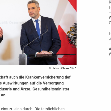
K
F
W
G
F
„
A
W
© Jakob Glaser/BKA
schaft auch die Krankenversicherung tief
lls Auswirkungen auf die Versorgung
ustrie und Ärzte. Gesundheitsminister
 an.
 eins zu eins durch. Die tatsächlichen