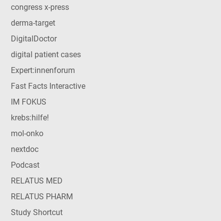
congress x-press
derma-target
DigitalDoctor
digital patient cases
Expert:innenforum
Fast Facts Interactive
IM FOKUS
krebs:hilfe!
mol-onko
nextdoc
Podcast
RELATUS MED
RELATUS PHARM
Study Shortcut