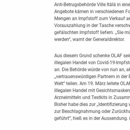
Anti-Betrugsbehörde Ville Itälä in e
Angebote kämen in verschiedenen Fo
Mengen an Impfstoff zum Verkauf anbi
Vorauszahlung in der Tasche verschwi
gefälschten Impfstoff liefern. „Sie 
werden“, warnt der Generaldirektor.
Aus diesem Grund schenke OLAF sein
illegalen Handel von Covid-19-Impfst
an. Die Behörde würde von nun an, ak
„vertrauenswürdigen Partnern in der 
Welt“ teilen. Am 19. März leitete OLA
illegalen Handel mit Gesichtsmasken,
Arzneimitteln und Testkits in Zusa
Bisher habe dies zur „Identifizierung
zur Beschlagnahmung oder Zurückha
geführt“, hieß es in der Aussendung.