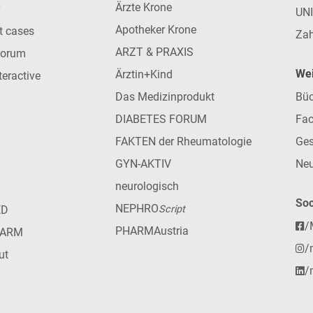
Ärzte Krone
UN
Apotheker Krone
nt cases
Zah
ARZT & PRAXIS
forum
Wei
Ärztin+Kind
teractive
Das Medizinprodukt
Büc
DIABETES FORUM
Fac
FAKTEN der Rheumatologie
Ges
GYN-AKTIV
Neu
neurologisch
Soc
NEPHRO
ED
Script
/
PHARMAustria
HARM
/
ut
/