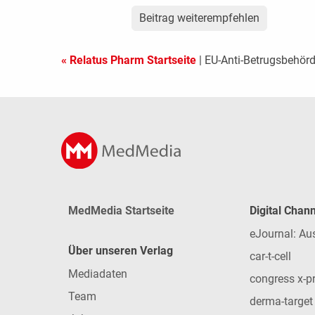
Beitrag weiterempfehlen
« Relatus Pharm Startseite
| EU-Anti-Betrugsbehörd
MedMedia Startseite
Digital Chan
eJournal: Au
Über unseren Verlag
car-t-cell
Mediadaten
congress x-p
Team
derma-target