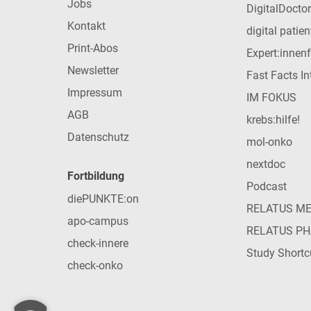
Jobs
DigitalDoctor
Kontakt
digital patie
Print-Abos
Expert:innen
Newsletter
Fast Facts In
Impressum
IM FOKUS
AGB
krebs:hilfe!
Datenschutz
mol-onko
nextdoc
Fortbildung
Podcast
diePUNKTE:on
RELATUS M
apo-campus
RELATUS P
check-innere
Study Shortc
check-onko