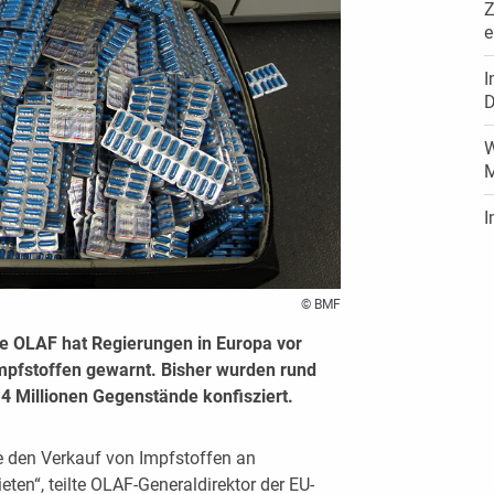
Z
I
D
W
M
I
© BMF
 OLAF hat Regierungen in Europa vor
mpfstoffen gewarnt. Bisher wurden rund
14 Millionen Gegenstände konfisziert.
ie den Verkauf von Impfstoffen an
ten“, teilte OLAF-Generaldirektor der EU-