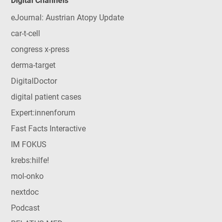
Digital Channels
eJournal: Austrian Atopy Update
car-t-cell
congress x-press
derma-target
DigitalDoctor
digital patient cases
Expert:innenforum
Fast Facts Interactive
IM FOKUS
krebs:hilfe!
mol-onko
nextdoc
Podcast