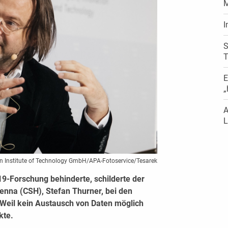
I
S
T
E
„
A
L
an Institute of Technology GmbH/APA-Fotoservice/Tesarek
9-Forschung behinderte, schilderte der
enna (CSH), Stefan Thurner, bei den
Weil kein Austausch von Daten möglich
kte.