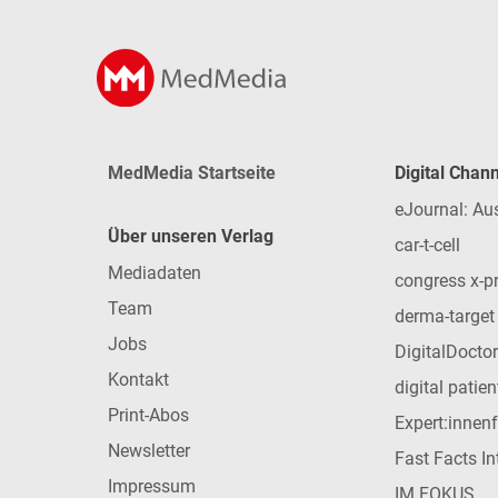
MedMedia Startseite
Digital Chan
eJournal: Au
Über unseren Verlag
car-t-cell
Mediadaten
congress x-p
Team
derma-target
Jobs
DigitalDoctor
Kontakt
digital patie
Print-Abos
Expert:innen
Newsletter
Fast Facts In
Impressum
IM FOKUS