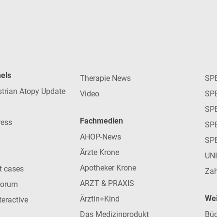
nels
Therapie News
SP
strian Atopy Update
Video
SP
SP
Fachmedien
ress
SPE
AHOP-News
SP
Ärzte Krone
UN
Apotheker Krone
nt cases
Zah
ARZT & PRAXIS
forum
Wei
Ärztin+Kind
teractive
Das Medizinprodukt
Büc