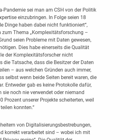
na-Pandemie sei man am CSH von der Politik
pertise einzubringen. In Folge seien 18
le Dinge haben dabei nicht funktioniert“,
ion zum Thema „Komplexitätsforschung –
Grund seien Probleme mit Daten gewesen,
nötigen. Dies habe einerseits die Qualität
lle der Komplexitätsforscher nicht
s die Tatsache, dass die Besitzer der Daten
 teilen – aus welchen Gründen auch immer,
ss selbst wenn beide Seiten bereit waren, die
ar. Entweder gab es keine Protokolle dafür,
n sie noch nie verwendet oder niemand
0 Prozent unserer Projekte scheiterten, weil
 teilen konnten.“
heitern von Digitalisierungsbestrebungen,
 korrekt verarbeitet sind – wobei ich mit
 Privacy meine“. Die Qualität der